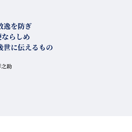
散逸を防ぎ
便ならしめ
後世に伝えるもの
祥之助