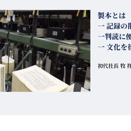
製本とは
一 記録の
一判読に
一 文化を
初代社長 牧 